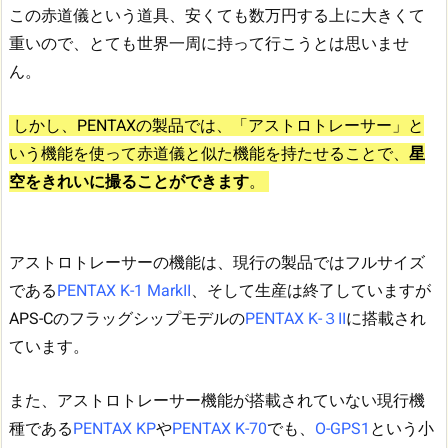
この赤道儀という道具、安くても数万円する上に大きくて
重いので、とても世界一周に持って行こうとは思いませ
ん。
しかし、PENTAXの製品では、「アストロトレーサー」と
いう機能を使って赤道儀と似た機能を持たせることで、
星
空をきれいに撮ることができます
。
アストロトレーサーの機能は、現行の製品ではフルサイズ
である
PENTAX K-1 MarkII
、そして生産は終了していますが
APS-Cのフラッグシップモデルの
PENTAX K-３II
に搭載され
ています。
また、アストロトレーサー機能が搭載されていない現行機
種である
PENTAX KP
や
PENTAX K-70
でも、
O-GPS1
という小