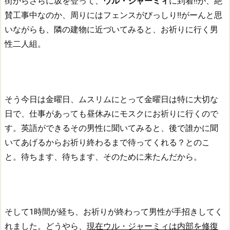
街からさらに坂を登って、
ウル・ジャーミィ
に到着!!
が、絶
賛工事中なのか、周りにはフェンスがびっしり!!
がーんと思
いながらも、隣の建物に近づいてみると、お祈りに行く男
性二人組。
そう今日は金曜日、ムスリムにとって金曜日は特に大切な
日で、仕事があっても昼休みにモスクにお祈りに行くので
す。
英語ができるその男性に聞いてみると、後で誰かに聞
いてあげるからお祈り終わるまで待ってくれる？とのこ
と。
待ちます、待ちます、そのために来たんだから。
そして1時間が経ち、お祈りが終わって男性が手招きしてく
れました。
どうやら、
現在ウル・ジャーミィは内部を修復