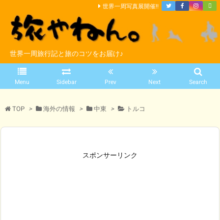
世界一周写真展開催!!
世界一周旅行記と旅のコツをお届け♪
Menu
Sidebar
Prev
Next
Search
TOP
>
海外の情報
>
中東
>
トルコ
スポンサーリンク