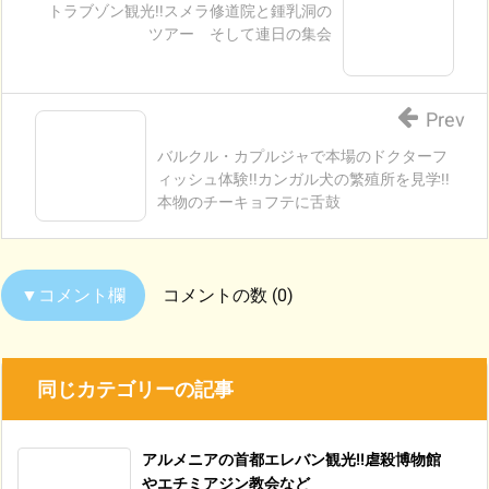
トラブゾン観光!!スメラ修道院と鍾乳洞の
ツアー そして連日の集会
Prev
バルクル・カプルジャで本場のドクターフ
ィッシュ体験!!カンガル犬の繁殖所を見学!!
本物のチーキョフテに舌鼓
コメントの数 (0)
同じカテゴリーの記事
アルメニアの首都エレバン観光!!虐殺博物館
やエチミアジン教会など