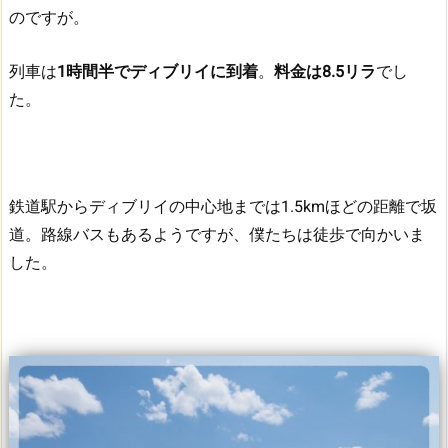
のですが。
列車は
1時間半でディブリイに到着
。
料金は8.5リラ
でし
た。
鉄道駅からディブリイの中心地までは1.5kmほどの距離で坂
道。
路線バスもあるようですが、僕たちは徒歩で向かいま
した。