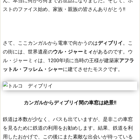
ん、本当に何から何までお世話になりました。
そして、ホ
ストのファイス始め、家族・親族の皆さんありがとう!!
さて、ここカンガルから電車で向かうのは
ディブリイ
。
こ
の街には、世界遺産の
ウル・ジャーミィ
があるのです。
ウ
ル・ジャーミィは、1200年頃に当時の王様が建築家
アフラ
ットル・フッレム・シャー
に建てさせたモスクです。
カンガルからディブリイ間の車窓は絶景!!
鉄道は本数が少なく、バスも出ていますが、是非この車窓
を見るために鉄道の利用をお勧めします。
結果、鉄道を利
用したおかげで、この後にまた素敵な出会いが待っている