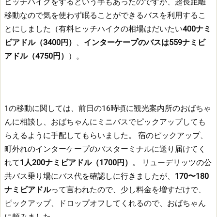
ヒッチハイクをするという手もあったのですが、超長距離
移動なので気を使わず眠ることができるバスを利用するこ
とにしました（有料ヒッチハイクの相場はだいたい
400ナミ
ビアドル（3400円）
、
インターケープのバスは559ナミビ
アドル（4750円）
）。
1の移動に関しては、前日の16時頃に観光案内所のおばちゃ
んに相談し、おばちゃんにミニバスでピックアップしても
らえるように手配してもらいました。
宿のピックアップ、
町外れのインターケープのバスターミナルに送り届けてく
れて
1人200ナミビアドル（1700円）
。
リューデリッツの公
共バス乗り場にバス代を確認しに行きましたが、
170〜180
ナミビアドル
って言われたので、少し料金を増すだけで、
ピックアップ、ドロップオフしてくれるので、おばちゃん
に頼みました。