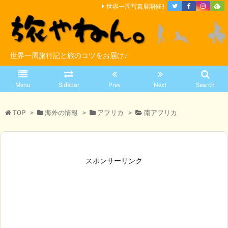
世界一周写真展開催!!
世界一周旅行記と旅のコツをお届け♪
Menu
Sidebar
Prev
Next
Search
TOP
>
海外の情報
>
アフリカ
>
南アフリカ
スポンサーリンク