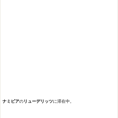
ナミビア
の
リューデリッツ
に滞在中。