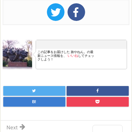
この記事をお届けした
旅やねん。の最
いいね
新ニュース情報を、
してチェッ
クしよう！
B!
Next