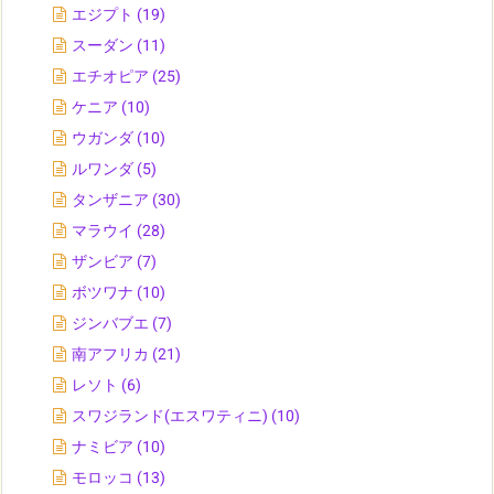
エジプト
(19)
スーダン
(11)
エチオピア
(25)
ケニア
(10)
ウガンダ
(10)
ルワンダ
(5)
タンザニア
(30)
マラウイ
(28)
ザンビア
(7)
ボツワナ
(10)
ジンバブエ
(7)
南アフリカ
(21)
レソト
(6)
スワジランド(エスワティニ)
(10)
ナミビア
(10)
モロッコ
(13)