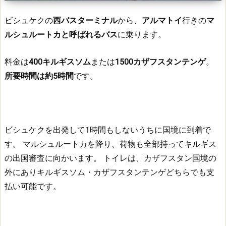
ビシュケクの
西バスターミナル
から、
アルマトイ
行きの
マ
ルシュルートカと呼ばれるバス
に乗ります。
料金は
400キルギスソム
または
1500カザフスタンテンゲ
。
所要時間は約5時間
です。
ビシュケクを出発して1時間もしないうちに国境に到着で
す。
マルシュルートカを降り、荷物も全部持ってキルギス
の出国審査に向かいます。
トイレは、カザフスタン国境の
外にありキルギスソム・カザフスタンテンゲどちらでも支
払い可能です。