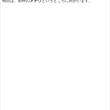
明日は、郊外の
メデウ
というところに向かいます。