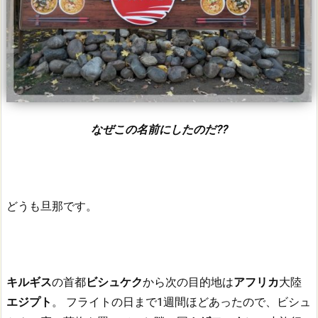
なぜこの名前にしたのだ??
どうも旦那です。
キルギス
の首都
ビシュケク
から次の目的地は
アフリカ
大陸
エジプト
。
フライトの日まで1週間ほどあったので、ビシュ