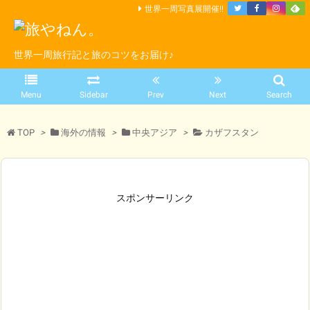
世界一周写真展開催!!
世界一周旅行記と旅のコツをお届け♪
Menu
Sidebar
Prev
Next
Search
TOP
>
海外の情報
>
中央アジア
>
カザフスタン
スポンサーリンク