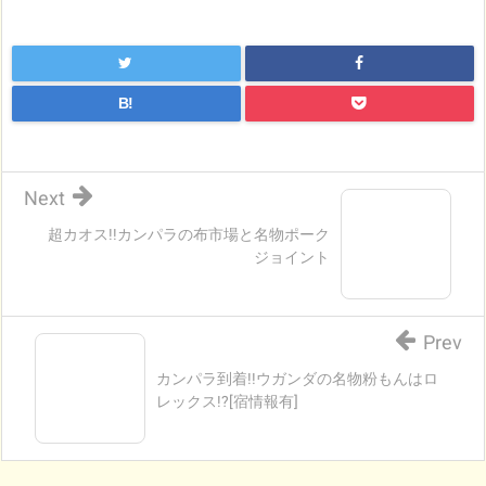
B!
Next
超カオス!!カンパラの布市場と名物ポーク
ジョイント
Prev
カンパラ到着!!ウガンダの名物粉もんはロ
レックス!?[宿情報有]