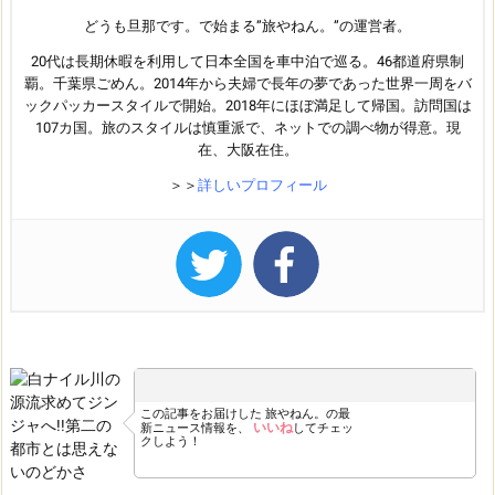
どうも旦那です。で始まる”旅やねん。”の運営者。
20代は長期休暇を利用して日本全国を車中泊で巡る。46都道府県制
覇。千葉県ごめん。2014年から夫婦で長年の夢であった世界一周をバ
ックパッカースタイルで開始。2018年にほぼ満足して帰国。訪問国は
107カ国。旅のスタイルは慎重派で、ネットでの調べ物が得意。現
在、大阪在住。
＞＞
詳しいプロフィール
この記事をお届けした
旅やねん。の最
いいね
新ニュース情報を、
してチェッ
クしよう！