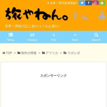
世界一周写真展開催!!
世界一周旅行記と旅のコツをお届け♪
Menu
Sidebar
Prev
Next
Search
TOP
>
海外の情報
>
アフリカ
>
ウガンダ
スポンサーリンク