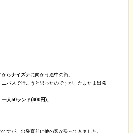
イから
ナイズナ
に向かう途中の街。
ミニバスで行こうと思ったのですが、たまたま出発
。
。
一人50ランド(400円)
。
のですが、出発直前に他の客が乗ってきました。