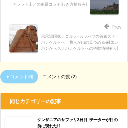
アララト山との絶景コラボ[行き方情報有]
Prev
未承認国家ナゴルノ=カラバフの首都ステ
パナケルトへ 我らが山の見つめる先[エレ
バンからステパナケルトへの移動情報有り]
コメントの数 (2)
同じカテゴリーの記事
タンザニアのサファリ3日目!!チーターが目の
前に現れた!?