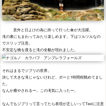
意外と日よけの為に持って行った傘が大活躍。
滝の裏にもまわってみたり楽しめます。下はツルツルなの
でスリップ注意。
不安定な橋を渡ると滝の全貌が現れました。
それはまるでジブリの世界。
決して大きな滝じゃないけれど、ボーと1時間程眺めてまし
た。
なんか癒やされるー。この滝気に入ったー。
なんでもジブリって言ってたら表現が乏しいってTaxiに注意