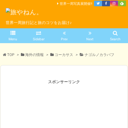
世界一周写真展開催!!
世界一周旅行記と旅のコツをお届け♪
Menu
Sidebar
Prev
Next
Search
TOP
>
海外の情報
>
コーカサス
>
ナゴルノカラバフ
スポンサーリンク