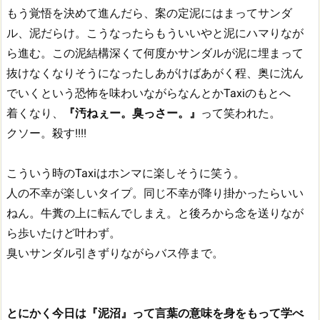
もう覚悟を決めて進んだら、案の定泥にはまってサンダ
ル、泥だらけ。こうなったらもういいやと泥にハマりなが
ら進む。この泥結構深くて何度かサンダルが泥に埋まって
抜けなくなりそうになったしあがけばあがく程、奥に沈ん
でいくという恐怖を味わいながらなんとかTaxiのもとへ
着くなり、
『汚ねぇー。臭っさー。』
って笑われた。
クソー。殺す!!!!
こういう時のTaxiはホンマに楽しそうに笑う。
人の不幸が楽しいタイプ。同じ不幸が降り掛かったらいい
ねん。牛糞の上に転んでしまえ。と後ろから念を送りなが
ら歩いたけど叶わず。
臭いサンダル引きずりながらバス停まで。
とにかく今日は『泥沼』って言葉の意味を身をもって学べ