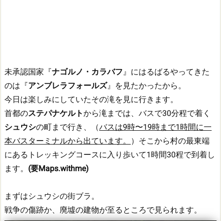
未承認国家『
ナゴルノ・カラバフ
』にはるばるやってきた
のは『
アンブレラフォールズ
』を見たかったから。
今日は楽しみにしていたその滝を見に行きます。
首都の
ステパナケルト
から滝までは、バスで30分程で着く
シュウシ
の町まで行き、（
バスは9時〜19時まで1時間に一
本バスターミナルから出ています。
）そこから村の最東端
にあるトレッキングコースに入り歩いて1時間30程で到着し
ます。
(要Maps.withme)
まずはシュウシの街ブラ。
戦争の傷跡か、廃墟の建物が至るところで見られます。