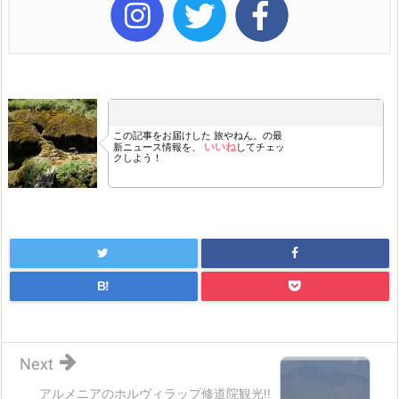
この記事をお届けした
旅やねん。の最
いいね
新ニュース情報を、
してチェッ
クしよう！
B!
Next
アルメニアのホルヴィラップ修道院観光!!