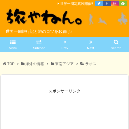
世界一周写真展開催!!
世界一周旅行記と旅のコツをお届け♪
Menu
Sidebar
Prev
Next
Search
TOP
>
海外の情報
>
東南アジア
>
ラオス
スポンサーリンク