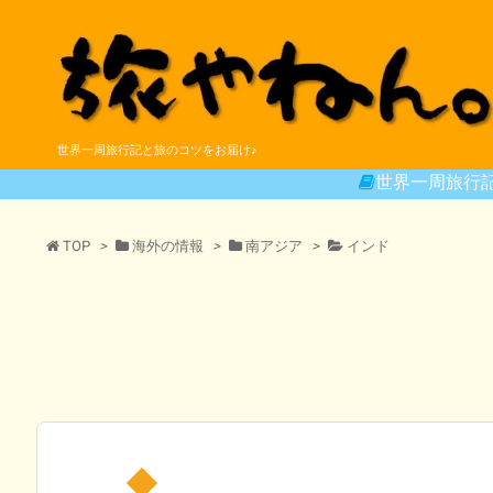
世界一周旅行記と旅のコツをお届け♪
世界一周旅行
TOP
>
海外の情報
>
南アジア
>
インド