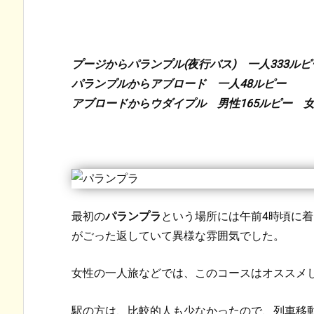
プージからパランプル(夜行バス) 一人333ルピ
パランプルからアブロード 一人48ルピー
アブロードからウダイプル 男性165ルピー 女
最初の
パランプラ
という場所には午前4時頃に
がごった返していて異様な雰囲気でした。
女性の一人旅などでは、このコースはオススメ
駅の方は、比較的人も少なかったので、列車移