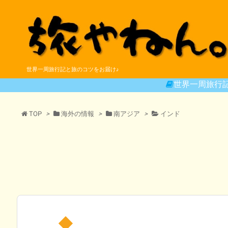
世界一周旅行記と旅のコツをお届け♪
世界一周旅行
TOP
>
海外の情報
>
南アジア
>
インド