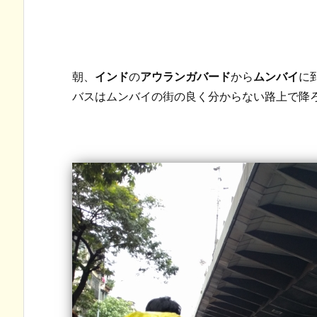
朝、
インド
の
アウランガバード
から
ムンバイ
に
バスはムンバイの街の良く分からない路上で降