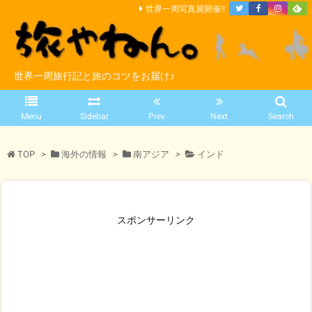
世界一周写真展開催!!
世界一周旅行記と旅のコツをお届け♪
Menu
Sidebar
Prev
Next
Search
TOP
>
海外の情報
>
南アジア
>
インド
スポンサーリンク