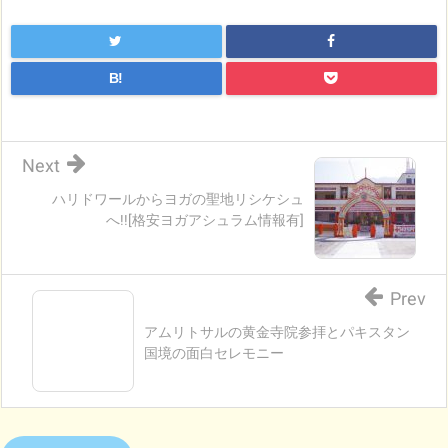
B!
Next
ハリドワールからヨガの聖地リシケシュ
へ!![格安ヨガアシュラム情報有]
Prev
アムリトサルの黄金寺院参拝とパキスタン
国境の面白セレモニー