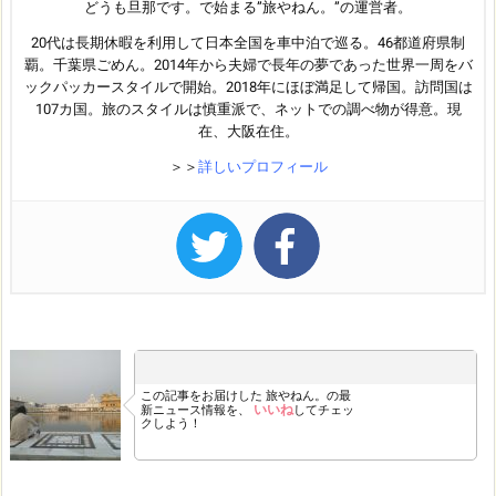
どうも旦那です。で始まる”旅やねん。”の運営者。
20代は長期休暇を利用して日本全国を車中泊で巡る。46都道府県制
覇。千葉県ごめん。2014年から夫婦で長年の夢であった世界一周をバ
ックパッカースタイルで開始。2018年にほぼ満足して帰国。訪問国は
107カ国。旅のスタイルは慎重派で、ネットでの調べ物が得意。現
在、大阪在住。
＞＞
詳しいプロフィール
この記事をお届けした
旅やねん。の最
いいね
新ニュース情報を、
してチェッ
クしよう！