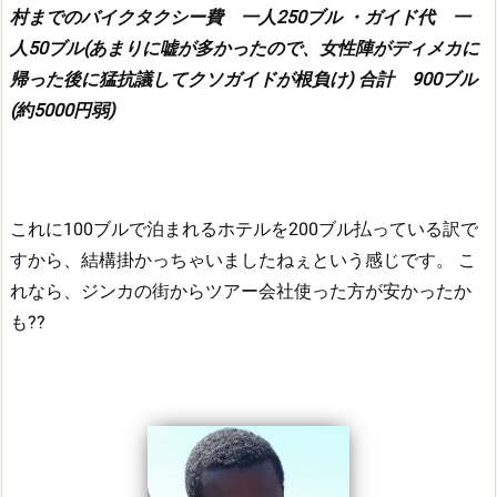
村までのバイクタクシー費 一人250ブル
・ガイド代 一
人50ブル(あまりに嘘が多かったので、女性陣がディメカに
帰った後に猛抗議してクソガイドが根負け)
合計 900ブル
(約5000円弱)
これに100ブルで泊まれるホテルを200ブル払っている訳で
すから、結構掛かっちゃいましたねぇという感じです。
こ
れなら、ジンカの街からツアー会社使った方が安かったか
も??