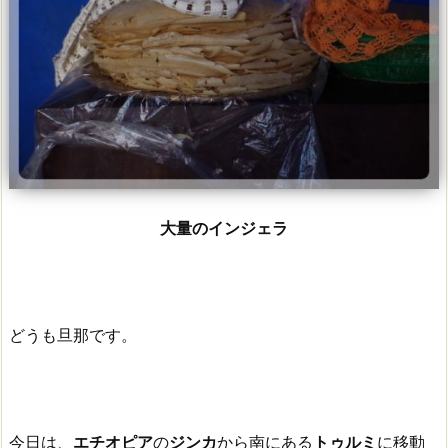
大量のインジェラ
どうも旦那です。
今日は、
エチオピア
の
ジンカ
から南にある
トゥルミ
に移動