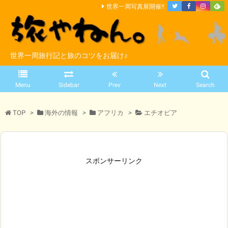
世界一周写真展開催!!
世界一周旅行記と旅のコツをお届け♪
Menu
Sidebar
Prev
Next
Search
TOP
>
海外の情報
>
アフリカ
>
エチオピア
スポンサーリンク