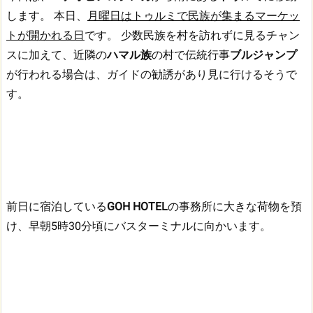
します。
本日、
月曜日はトゥルミで民族が集まるマーケッ
トが開かれる日
です。
少数民族を村を訪れずに見るチャン
スに加えて、近隣の
ハマル族
の村で伝統行事
ブルジャンプ
が行われる場合は、ガイドの勧誘があり見に行けるそうで
す。
前日に宿泊している
GOH HOTEL
の事務所に大きな荷物を預
け、早朝5時30分頃にバスターミナルに向かいます。