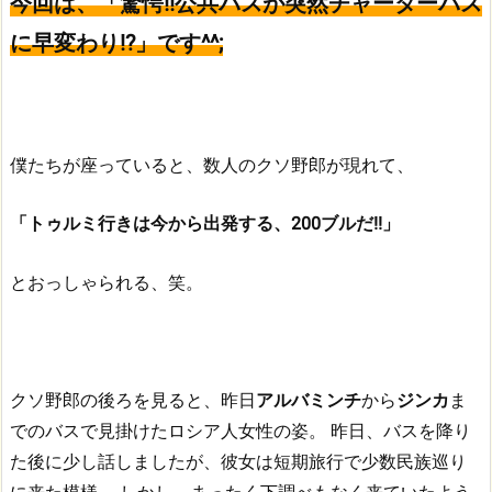
今回は、「驚愕!!公共バスが突然チャーターバス
に早変わり!?」です^^;
僕たちが座っていると、数人のクソ野郎が現れて、
「トゥルミ行きは今から出発する、200ブルだ!!」
とおっしゃられる、笑。
クソ野郎の後ろを見ると、昨日
アルバミンチ
から
ジンカ
ま
でのバスで見掛けたロシア人女性の姿。
昨日、バスを降り
た後に少し話しましたが、彼女は短期旅行で少数民族巡り