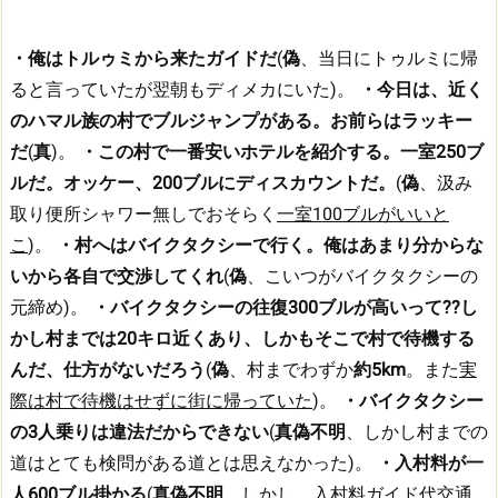
・俺はトルゥミから来たガイドだ
(
偽
、当日にトゥルミに帰
ると言っていたが翌朝もディメカにいた)。
・今日は、近く
のハマル族の村でブルジャンプがある。お前らはラッキー
だ
(
真
)。
・この村で一番安いホテルを紹介する。一室250ブ
ルだ。オッケー、200ブルにディスカウントだ。
(
偽
、汲み
取り便所シャワー無しでおそらく
一室100ブルがいいと
こ
)。
・村へはバイクタクシーで行く。俺はあまり分からな
いから各自で交渉してくれ
(
偽
、こいつがバイクタクシーの
元締め)。
・バイクタクシーの往復300ブルが高いって??し
かし村までは20キロ近くあり、しかもそこで村で待機する
んだ、仕方がないだろう
(
偽
、村までわずか
約5km
。また
実
際は村で待機はせずに街に帰っていた
)。
・バイクタクシー
の3人乗りは違法だからできない
(
真偽不明
、しかし村までの
道はとても検問がある道とは思えなかった)。
・入村料が一
人600ブル掛かる
(
真偽不明
。しかし、
入村料ガイド代交通