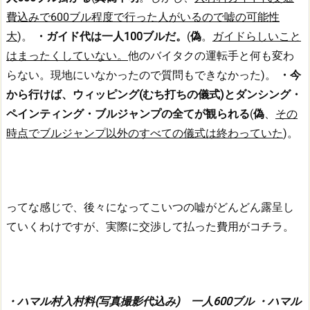
費込みで600ブル程度で行った人がいるので嘘の可能性
大
)。
・ガイド代は一人100ブルだ。
(
偽
。
ガイドらしいこと
はまったくしていない。
他のバイタクの運転手と何も変わ
らない。現地にいなかったので質問もできなかった)。
・今
から行けば、ウィッピング(むち打ちの儀式)とダンシング・
ペインティング・ブルジャンプの全てが観られる
(
偽
、
その
時点でブルジャンプ以外のすべての儀式は終わっていた
)。
ってな感じで、後々になってこいつの嘘がどんどん露呈し
ていくわけですが、実際に交渉して払った費用がコチラ。
・ハマル村入村料(写真撮影代込み) 一人600ブル
・ハマル