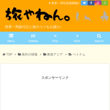
世界一周写真展開催!!
世界一周旅行記と旅のコツをお届け♪
Menu
Sidebar
Prev
Next
Search
TOP
>
海外の情報
>
東南アジア
>
ベトナム
スポンサーリンク