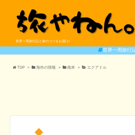
世界一周旅行記と旅のコツをお届け♪
世界一周旅行
TOP
>
海外の情報
>
南米
>
エクアドル