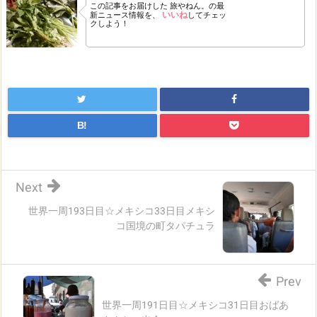
この記事をお届けした
旅やねん。の最
いいね
新ニュース情報を、
してチェッ
クしよう！
B!
Next
世界一周193日目☆メキシコ33日目メキシ
コ国境の町タパチュラ
Prev
世界一周191日目☆メキシコ31日目おばあ