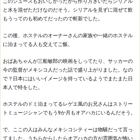
このジュースもおいしかったから作り方きいたらシリアル
と水を混ぜただけなのだそう。シリアルを見ずに混ぜて飲
もうってのも初めてだったので斬新でした。
この後、ホステルのオーナーさんの家族や一緒のホステル
に泊まってる人も交えてご飯。
おばあちゃんが三船敏郎の映画をしってたり、サッカーの
今の監督がメキシコ人だった話で盛り上がりました。なの
で？日本にはいいイメージを持っているようでまたまた日
本人で特をした。
ホステルのドミ泊まってるレゲエ風のお兄さんはストリー
トミュージシャンでもう9か月もオアハカにいるんだそう。
で、ここの人はみんなメキシコシティーは物騒だって言っ
てました。うちらからしたらオアハカの方が雰囲気が怖い