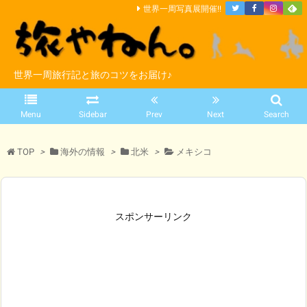
世界一周写真展開催!!
世界一周旅行記と旅のコツをお届け♪
Menu
Sidebar
Prev
Next
Search
TOP
>
海外の情報
>
北米
>
メキシコ
スポンサーリンク