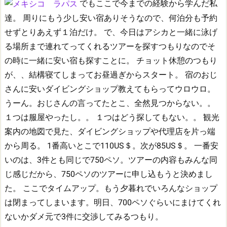
でもここで今までの経験から学んだ私
達。
周りにもう少し安い宿ありそうなので、何泊分も予約
せずとりあえず１泊だけ。
で、今日はアシカと一緒に泳げ
る場所まで連れてってくれるツアーを探すつもりなのでそ
の時に一緒に安い宿も探すことに。
チョット休憩のつもり
が、、結構寝てしまってお昼過ぎからスタート。
宿のおじ
さんに安いダイビングショップ教えてもらってウロウロ。
うーん。おじさんの言ってたとこ、全然見つからない。。
１つは服屋やったし。。
１つはどう探してもない。。
観光
案内の地図で見た、ダイビングショップや代理店を片っ端
から周る。
1番高いとこで110US＄。次が85US＄。
一番安
いのは、3件とも同じで750ペソ。ツアーの内容もみんな同
じ感じだから、750ペソのツアーに申し込もうと決めまし
た。
ここでタイムアップ。もう夕暮れでいろんなショップ
は閉まってしまいます。明日、700ペソぐらいにまけてくれ
ないかダメ元で3件に交渉してみるつもり。