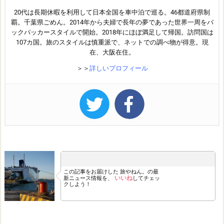
20代は長期休暇を利用して日本全国を車中泊で巡る。46都道府県制
覇。千葉県ごめん。2014年から夫婦で長年の夢であった世界一周をバ
ックパッカースタイルで開始。2018年にほぼ満足して帰国。訪問国は
107カ国。旅のスタイルは慎重派で、ネットでの調べ物が得意。現
在、大阪在住。
＞＞
詳しいプロフィール
この記事をお届けした
旅やねん。の最
いいね
新ニュース情報を、
してチェッ
クしよう！