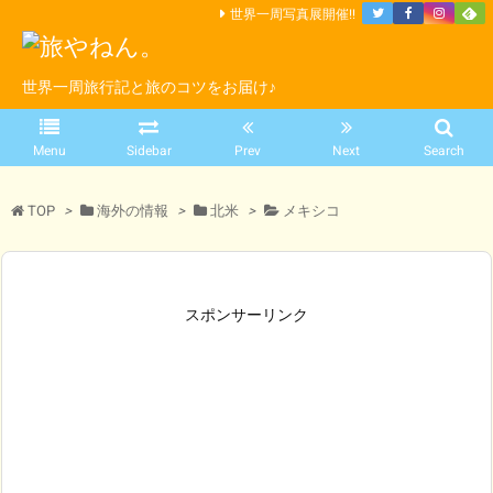
世界一周写真展開催!!
世界一周旅行記と旅のコツをお届け♪
Menu
Sidebar
Prev
Next
Search
TOP
>
海外の情報
>
北米
>
メキシコ
スポンサーリンク