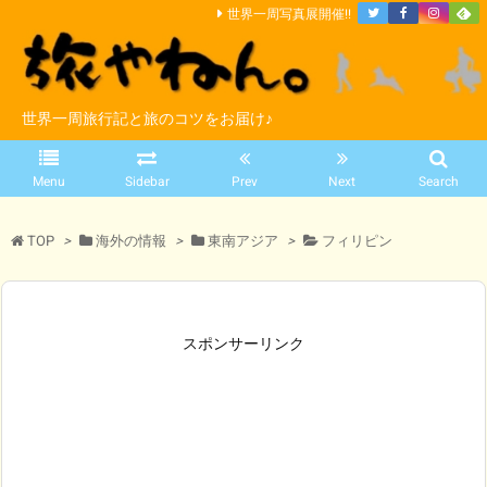
世界一周写真展開催!!
世界一周旅行記と旅のコツをお届け♪
Menu
Sidebar
Prev
Next
Search
TOP
>
海外の情報
>
東南アジア
>
フィリピン
スポンサーリンク