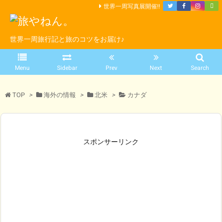
世界一周写真展開催!!
世界一周旅行記と旅のコツをお届け♪
Menu
Sidebar
Prev
Next
Search
TOP
>
海外の情報
>
北米
>
カナダ
スポンサーリンク