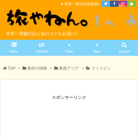
世界一周写真展開催!!
世界一周旅行記と旅のコツをお届け♪
Menu
Sidebar
Prev
Next
Search
TOP
>
海外の情報
>
東南アジア
>
フィリピン
スポンサーリンク