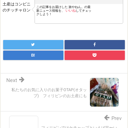
この記事をお届けした
旅やねん。の最
いいね
新ニュース情報を、
してチェッ
クしよう！
B!
Next
私たちのお気に入りのお菓子OTAP(オタッ
プ) フィリピンのお土産にも
Prev
フィリピンではケチャップといえば甘〜い