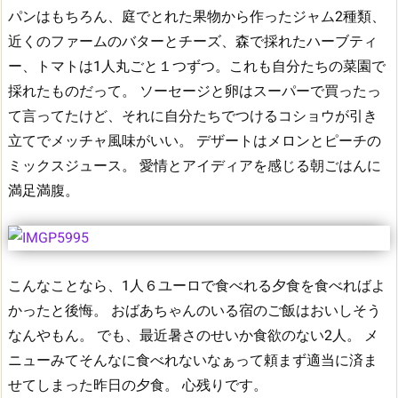
パンはもちろん、庭でとれた果物から作ったジャム2種類、
近くのファームのバターとチーズ、森で採れたハーブティ
ー、トマトは1人丸ごと１つずつ。これも自分たちの菜園で
採れたものだって。
ソーセージと卵はスーパーで買ったっ
て言ってたけど、それに自分たちでつけるコショウが引き
立てでメッチャ風味がいい。
デザートはメロンとピーチの
ミックスジュース。
愛情とアイディアを感じる朝ごはんに
満足満腹。
こんなことなら、1人６ユーロで食べれる夕食を食べればよ
かったと後悔。
おばあちゃんのいる宿のご飯はおいしそう
なんやもん。
でも、最近暑さのせいか食欲のない2人。
メ
ニューみてそんなに食べれないなぁって頼まず適当に済ま
せてしまった昨日の夕食。
心残りです。