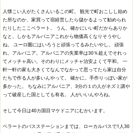
人懐こい人がたくさんいるこの町。
観光で町おこしし始め
た所なのか、家買って宿経営したら儲かるよって勧められ
たりしたここベラート。
うん、確かにいい町だからありか
なと。しかもアルバニアこれから物価高くなりそうやし
ね。
ユーロ圏にはいろうと頑張ってるみたいやし。
頑張
れ、アルバニア。アルバニアの失業率は30％超えでそれっ
てメッチャ高い。そのわりにメッチャ治安よくて平和。
一
軒一軒の家も大きくてなんでなかって思ってたら家は自分
たちで作る人が多いんやって。
確かに。手作りっぽい家が
多かった。
ちなみにアルバニア、3分の１の人がネズミ講や
って破産した国としても有名。
人がいいんやろね。
そして今日は40カ国目マケドニアにむかいます。
ベラートのバスステーションまでは、ローカルバスで1人30