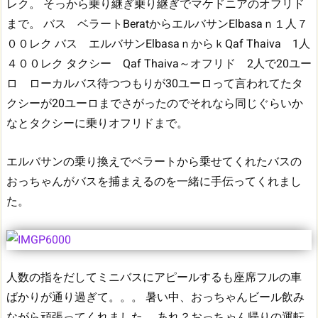
レク。
そっから乗り継ぎ乗り継ぎでマケドニアのオフリド
まで。
バス ベラートBeratからエルバサンElbasaｎ１人７
００レク
バス エルバサンElbasaｎからｋQaf Thaiva 1人
４００レク
タクシー Qaf Thaiva～オフリド 2人で20ユー
ロ ローカルバス待つつもりが30ユーロって言われてたタ
クシーが20ユーロまでさがったのでそれなら同じぐらいか
なとタクシーに乗りオフリドまで。
エルバサンの乗り換えでベラートから乗せてくれたバスの
おっちゃんがバスを捕まえるのを一緒に手伝ってくれまし
た。
人数の指をだしてミニバスにアピールするも座席フルの車
ばかりが通り過ぎて。。。
暑い中、おっちゃんビール飲み
ながら頑張ってくれました。
あれ？おっちゃん帰りの運転