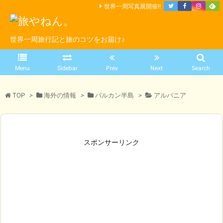
世界一周写真展開催!!
世界一周旅行記と旅のコツをお届け♪
Menu
Sidebar
Prev
Next
Search
TOP
>
海外の情報
>
バルカン半島
>
アルバニア
スポンサーリンク