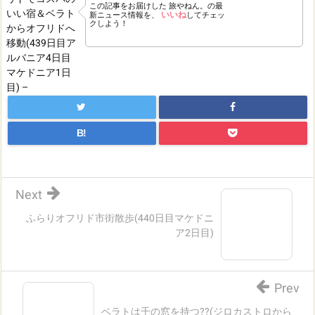
この記事をお届けした
旅やねん。の最
いいね
新ニュース情報を、
してチェッ
クしよう！
B!
Next
ふらりオフリド市街散歩(440日目マケドニ
ア2日目)
Prev
ベラトは千の窓を持つ??(ジロカストロから