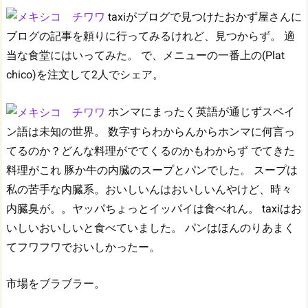
taxiがブログで見つけたおかず屋さんに
ブログの記事を頼りに行ってみるけれど、見つからず。
適
当な食堂にはいってみた。
で、メニューの一番上の(Plat
chico)を注文して2人でシェア。
ホンマにまったく英語が通じずスペイ
ン語は未知の世界。
数字すらわからんからホンマに何言っ
てるのか？どんな料理がでてくるのかもわからず
でてきた
料理がこれ
豚か牛の内臓のスープとパンでした。
スープは
私の苦手な内臓系。おいしいんはおいしいんやけど、時々
内臓臭が。。ヤッパちょっとイッパイは食べれん。
taxiはお
いしいおいしいと食べていました。
パンはほんのりあまく
てフワフワでおいしかったー。
市場をブラブラー。