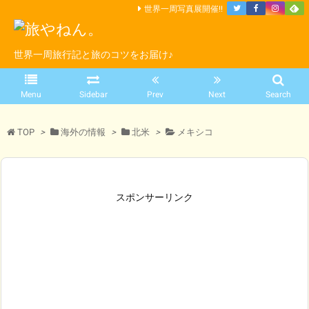
世界一周写真展開催!!
世界一周旅行記と旅のコツをお届け♪
Menu
Sidebar
Prev
Next
Search
TOP
>
海外の情報
>
北米
>
メキシコ
スポンサーリンク