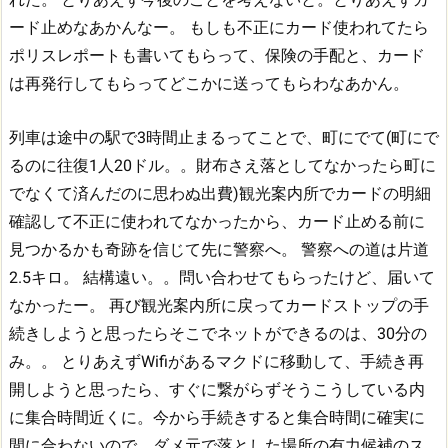
ード止めなあかんなー。
もしも不正にカード使われてたら
ポリスレポートも書いてもらって、保険の手配と、カード
は再発行してもらってどこかに送ってもらわなあかん。
列車は途中の駅で3時間止まるってことで、町にでて(町にで
るのに往復1人20ドル。。財布さえ落としてなかったら町に
でなくて済んだのに思わぬ出費)観光案内所でカードの明細
確認して不正に使われてなかったから、カード止める前に
見つかるかも奇跡を信じて先に警察へ。
警察への道は片道
2.5キロ。
結構遠い。。問い合わせてもらったけど、届いて
なかったー。
再び観光案内所に戻ってカードストップの手
続きしようと思ったらそこでネットができるのは、30分の
み。。
とりあえずWifiがあるマクドに移動して、手続き再
開しようと思ったら、すぐに繋がらずそうこうしている内
に集合時間近くに。今から手続きすると集合時間に確実に
間に合わないので、ダメ元で落とした場所の有力候補のス