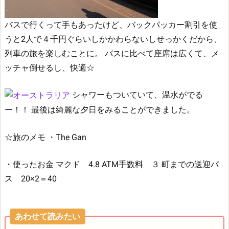
バスで行くって手もあったけど、バックパッカー割引を使
うと2人で４千円ぐらいしかかわらないしせっかくだから、
列車の旅を楽しむことに。
バスに比べて座席は広くて、メ
ッチャ倒せるし、快適☆
シャワーもついていて、温水がでる
ー！！
最後は綺麗な夕日をみることができました。
☆旅のメモ
・The Gan
・使ったお金
マクド 4.8
ATM手数料 ３
町までの送迎バ
ス 20×2＝40
あわせて読みたい