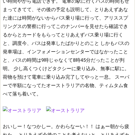
い時間やから電話できず。
電車の駅に行くバスの時間もせ
まってきてて、その後の予定も説明して、とりあえずあな
た達には時間がないからバス乗り場に行って、アリススプ
リングスの警察に行ってこのナンバーを見せたら確認でき
るからとカードをもらってとりあえずバス乗り場に行く
と、調度今、バスは発車したばかりとのこと
しかもバスの
発車場は、インフォメーションセンターではなかったこと
と、バスの時間は9時じゃなくて8時45分だったことが判
明。
少し高くつくけどタクシーに乗り込み、無事に駅に。
荷物を預けて電車に乗り込み完了してやっと一息。
スーパ
ーで半額になってたオーストラリアの名物、ティムタム食
べて落ち着いて。
おいしー！なつかしー。かわらなーい！！
はぁー朝から疲
れた。
とりあえず今後のことを考えないと。とりあえずカ