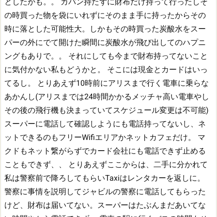
としたかも。。
カバン持たずに財布だけ持って行ったしそ
の時買った物を袋にいれずにそのまま手に持ったからその
時に落とした可能性大。しかもその時買った炭酸水をスー
パーの外にでて開けた瞬間に炭酸水が飛び出してのハプニ
ングもありで。。
それにしても今まで財布持ってないこと
に気付かない私もどうかと。
そこには現金とカードはいっ
てるし。
とりあえず10時前にアリスまで行く電車に乗らな
あかんし(アリスまでは24時間かかるメッチャ高い電車やし
その後の飛行機も決まっていてスケジュール変更は不可能)
スーパーに電話して確認しようにも電話持ってないし、ネ
ットできるのもフリーWifiエリアかネットカフェだけ。
マ
クドもネット繋がらずでカード会社にも電話できず止める
こともできず、、
とりあえずここからは、二手に分かれて
私は警察前で降ろしてもらいTaxiはレンタカーを返しに。
警察に事情を説明してジャビルの警察に電話してもらった
けど、財布は届いてない。スーパーはたぶんまだあいてな