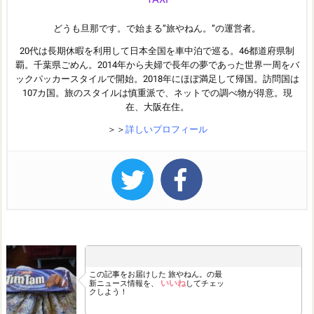
どうも旦那です。で始まる”旅やねん。”の運営者。
20代は長期休暇を利用して日本全国を車中泊で巡る。46都道府県制
覇。千葉県ごめん。2014年から夫婦で長年の夢であった世界一周をバ
ックパッカースタイルで開始。2018年にほぼ満足して帰国。訪問国は
107カ国。旅のスタイルは慎重派で、ネットでの調べ物が得意。現
在、大阪在住。
＞＞
詳しいプロフィール
この記事をお届けした
旅やねん。の最
いいね
新ニュース情報を、
してチェッ
クしよう！