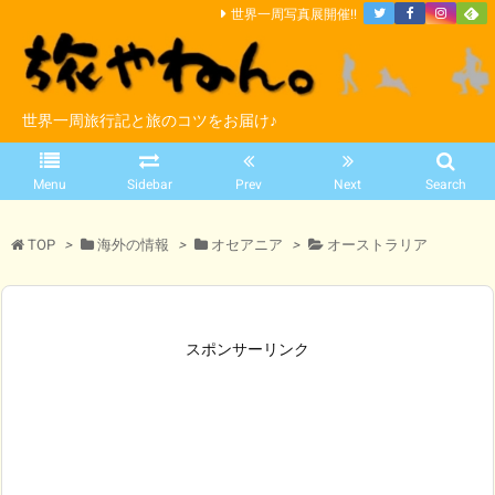
世界一周写真展開催!!
世界一周旅行記と旅のコツをお届け♪
Menu
Sidebar
Prev
Next
Search
TOP
>
海外の情報
>
オセアニア
>
オーストラリア
スポンサーリンク