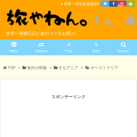
世界一周写真展開催!!
世界一周旅行記と旅のコツをお届け♪
Menu
Sidebar
Prev
Next
Search
TOP
>
海外の情報
>
オセアニア
>
オーストラリア
スポンサーリンク