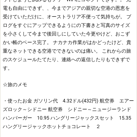
電も自由にできず、、今までアジアの親切な空港の恩恵を
受けていただけに、オーストラリア不便って気持ちが。
ブ
ログをすぐにアップできるようにの下書きと写真のサイズ
を小さくして今まで後回しにしていた今更やけど、おこず
かい帳のベース完了。
ナカナカ作業がはかどったけど、貴
重なネットできる空港でできないのは痛い。
これからの旅
のスケジュールたてたり、連絡への返信したりもできずで
す。
☆旅のメモ
・使ったお金
ガソリン代 4.32ドル(432円)
航空券 エアー
ズロック～シドニー
航空券 シドニー～ニュージーランド
ハンバーガー 10.95
ハングリージャックスセット 15.35
ハングリージャックホットチョコレート ２