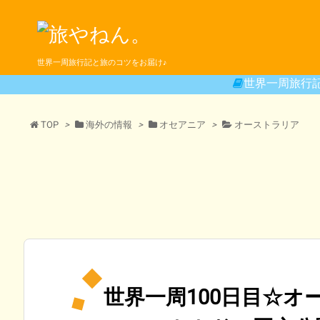
世界一周旅行記と旅のコツをお届け♪
世界一周旅行
TOP
>
海外の情報
>
オセアニア
>
オーストラリア
世界一周100日目☆オ