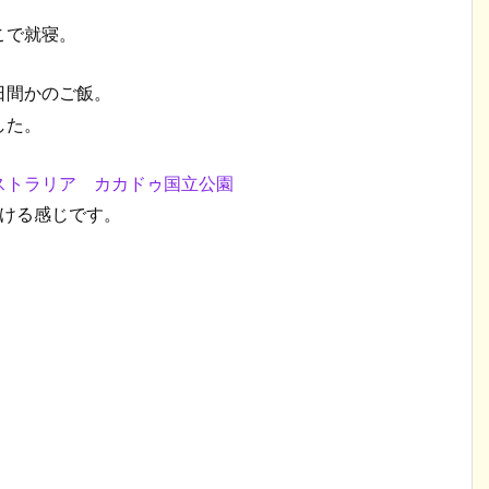
こで就寝。
間かのご飯。
した。
いける感じです。
。