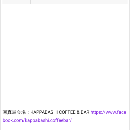
写真展会場：KAPPABASHI COFFEE & BAR
https://www.face
book.com/kappabashi.coffeebar/