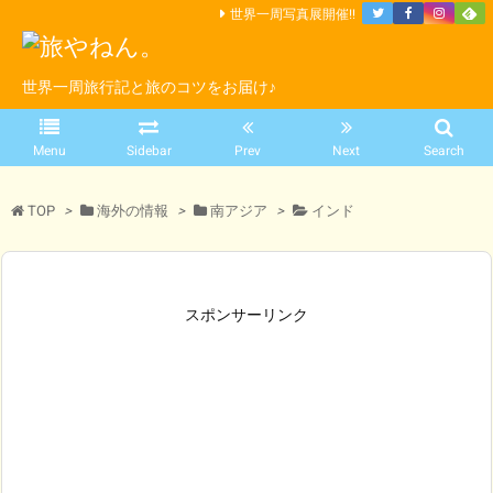
世界一周写真展開催!!
世界一周旅行記と旅のコツをお届け♪
Menu
Sidebar
Prev
Next
Search
TOP
>
海外の情報
>
南アジア
>
インド
スポンサーリンク