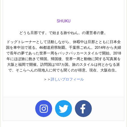
SHUKU
どうも旦那です。で始まる旅やねん。の運営者の妻。
ドッグトレーナーとして活動しながら、休暇中は旦那とともに日本全
国を車中泊で巡る。46都道府県制覇。千葉県ごめん。2014年から夫婦
で長年の夢であった世界一周をバックパッカースタイルで開始。2018
年にほぼ旅に飽きて帰国。帰国後、世界一周と動物に関する写真展を
大阪と福岡で開催。訪問国は107カ国。旅のスタイルは何とかなる派
で、そこらへんの現地人に何でも聞くのが得意。現在、大阪在住。
＞＞
詳しいプロフィール